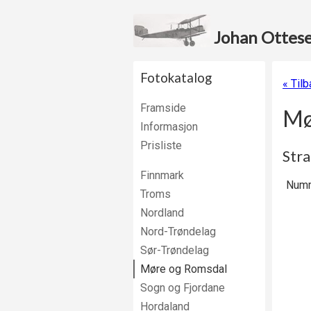
Johan Ottesen
Fotokatalog
« Til
Framside
Mø
Informasjon
Prisliste
Str
Finnmark
Numm
Troms
Nordland
Nord-Trøndelag
Sør-Trøndelag
Møre og Romsdal
Sogn og Fjordane
Hordaland