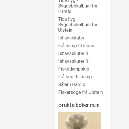
Tida flyg -
Bygdebokalbum for
Hareid
Tida flyg -
Bygdebokalbum for
Ulstein
Ishavsskuter
Frå damp til motor
Ishavsskuter II
Ishavsskuter III
Fiskedampskip
Frå segl til damp
Båtar i Hareid
Fiskarsoge frå Ulstein
Brukte bøker m.m.