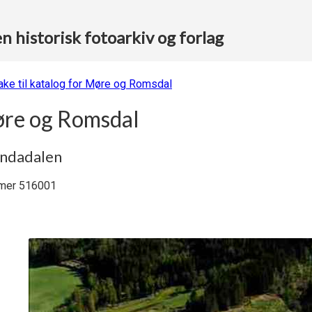
 historisk fotoarkiv og forlag
bake til katalog for Møre og Romsdal
re og Romsdal
andadalen
er 516001