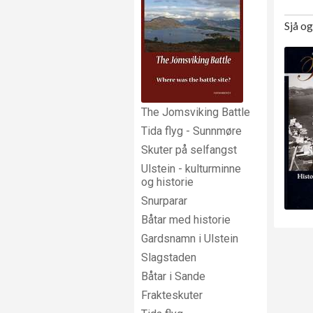
Sjå o
The Jomsviking Battle
Tida flyg - Sunnmøre
Skuter på selfangst
Ulstein - kulturminne
og historie
Snurparar
Båtar med historie
Gardsnamn i Ulstein
Slagstaden
Båtar i Sande
Frakteskuter