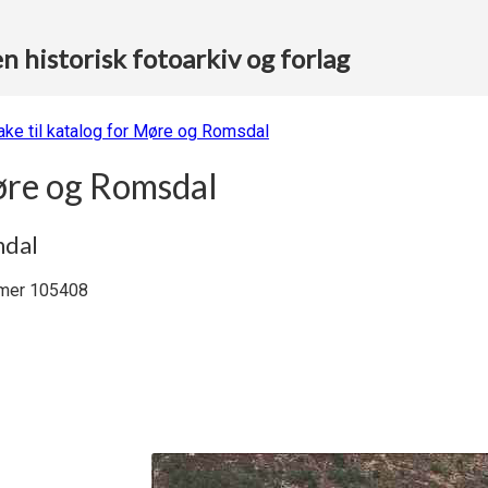
 historisk fotoarkiv og forlag
bake til katalog for Møre og Romsdal
re og Romsdal
ndal
er 105408