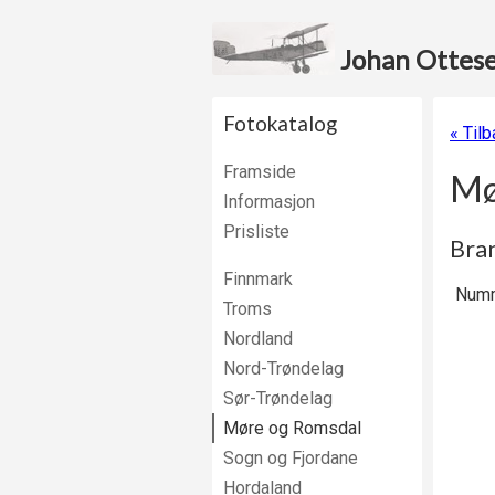
Johan Ottesen
Fotokatalog
« Til
Framside
Mø
Informasjon
Prisliste
Bra
Finnmark
Numm
Troms
Nordland
Nord-Trøndelag
Sør-Trøndelag
Møre og Romsdal
Sogn og Fjordane
Hordaland