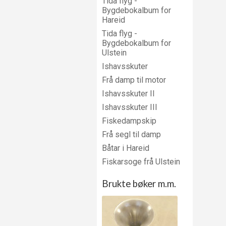
Tida flyg -
Bygdebokalbum for
Hareid
Tida flyg -
Bygdebokalbum for
Ulstein
Ishavsskuter
Frå damp til motor
Ishavsskuter II
Ishavsskuter III
Fiskedampskip
Frå segl til damp
Båtar i Hareid
Fiskarsoge frå Ulstein
Brukte bøker m.m.