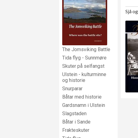
Sjå o
The Jomsviking Battle
Tida flyg - Sunnmøre
Skuter på selfangst
Ulstein - kulturminne
og historie
Snurparar
Båtar med historie
Gardsnamn i Ulstein
Slagstaden
Båtar i Sande
Frakteskuter