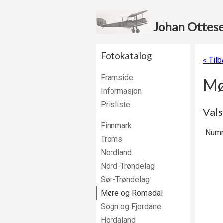
Johan Ottesen
Fotokatalog
« Til
Framside
Mø
Informasjon
Prisliste
Vals
Finnmark
Numm
Troms
Nordland
Nord-Trøndelag
Sør-Trøndelag
Møre og Romsdal
Sogn og Fjordane
Hordaland