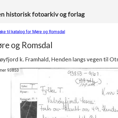
 historisk fotoarkiv og forlag
bake til katalog for Møre og Romsdal
re og Romsdal
øyfjord k. Framhald, Henden langs vegen til Ot
er 93853