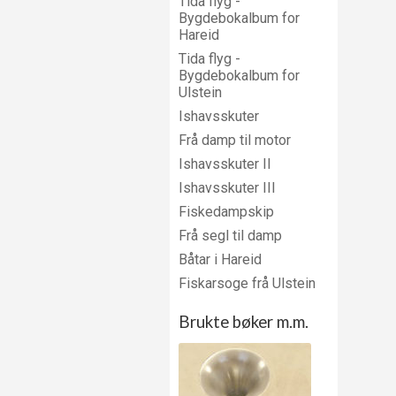
Tida flyg -
Bygdebokalbum for
Hareid
Tida flyg -
Bygdebokalbum for
Ulstein
Ishavsskuter
Frå damp til motor
Ishavsskuter II
Ishavsskuter III
Fiskedampskip
Frå segl til damp
Båtar i Hareid
Fiskarsoge frå Ulstein
Brukte bøker m.m.