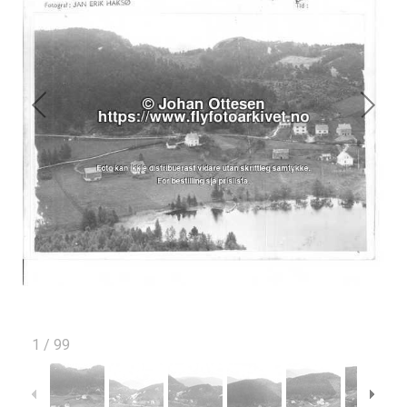
1
/
99