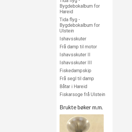
Tida flyg -
Bygdebokalbum for
Hareid
Tida flyg -
Bygdebokalbum for
Ulstein
Ishavsskuter
Frå damp til motor
Ishavsskuter II
Ishavsskuter III
Fiskedampskip
Frå segl til damp
Båtar i Hareid
Fiskarsoge frå Ulstein
Brukte bøker m.m.