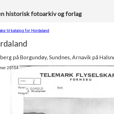
 historisk fotoarkiv og forlag
ake til katalog for Hordaland
rdaland
lberg på Borgundøy, Sundnes, Arnavik på Halsn
er 20154