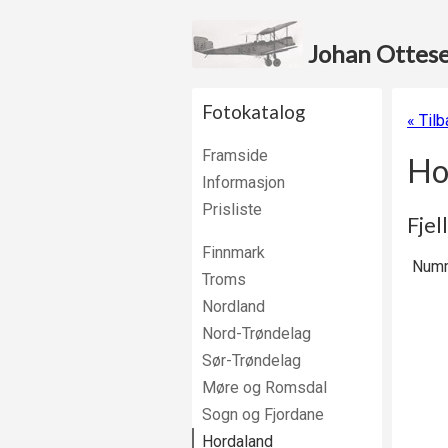
Johan Ottesen
Fotokatalog
« Tilb
Framside
Ho
Informasjon
Prisliste
Fjel
Finnmark
Numm
Troms
Nordland
Nord-Trøndelag
Sør-Trøndelag
Møre og Romsdal
Sogn og Fjordane
Hordaland