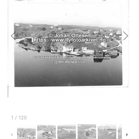
1
/
120