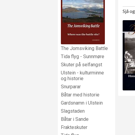
Sjå o
The Jomsviking Battle
Tida flyg - Sunnmøre
Skuter på selfangst
Ulstein - kulturminne
og historie
Snurparar
Båtar med historie
Gardsnamn i Ulstein
Slagstaden
Båtar i Sande
Frakteskuter