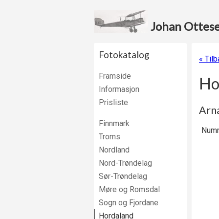
Johan Ottesen
Fotokatalog
« Tilb
Framside
Ho
Informasjon
Prisliste
Arna
Finnmark
Numm
Troms
Nordland
Nord-Trøndelag
Sør-Trøndelag
Møre og Romsdal
Sogn og Fjordane
Hordaland