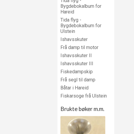
Tida flyg -
Bygdebokalbum for
Hareid
Tida flyg -
Bygdebokalbum for
Ulstein
Ishavsskuter
Frå damp til motor
Ishavsskuter II
Ishavsskuter III
Fiskedampskip
Frå segl til damp
Båtar i Hareid
Fiskarsoge frå Ulstein
Brukte bøker m.m.