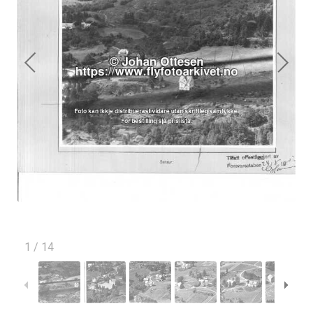
1
/
14