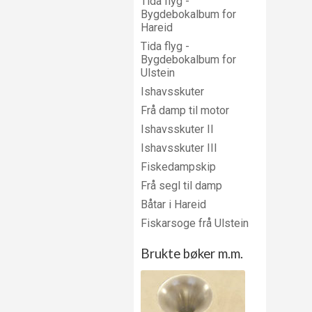
Tida flyg -
Bygdebokalbum for
Hareid
Tida flyg -
Bygdebokalbum for
Ulstein
Ishavsskuter
Frå damp til motor
Ishavsskuter II
Ishavsskuter III
Fiskedampskip
Frå segl til damp
Båtar i Hareid
Fiskarsoge frå Ulstein
Brukte bøker m.m.