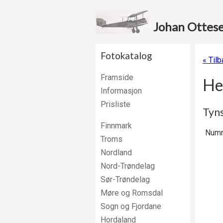
Johan Ottesen
Fotokatalog
« Til
Framside
He
Informasjon
Prisliste
Tyns
Finnmark
Numm
Troms
Nordland
Nord-Trøndelag
Sør-Trøndelag
Møre og Romsdal
Sogn og Fjordane
Hordaland