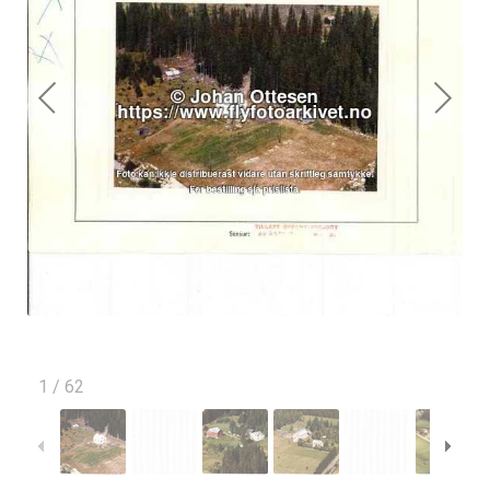
1
/
62