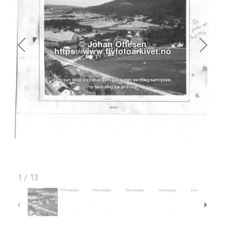
1
/
13