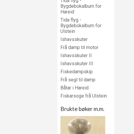
Tida flyg -
Bygdebokalbum for
Hareid
Tida flyg -
Bygdebokalbum for
Ulstein
Ishavsskuter
Frå damp til motor
Ishavsskuter II
Ishavsskuter III
Fiskedampskip
Frå segl til damp
Båtar i Hareid
Fiskarsoge frå Ulstein
Brukte bøker m.m.