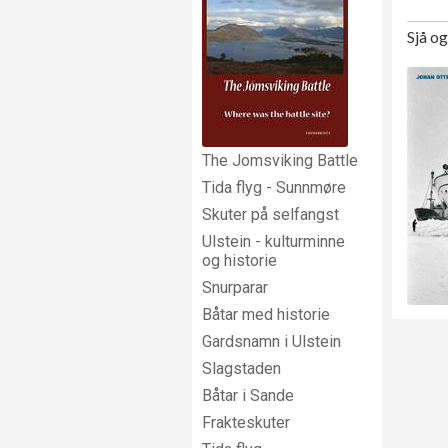
Sjå o
The Jomsviking Battle
Tida flyg - Sunnmøre
Skuter på selfangst
Ulstein - kulturminne
og historie
Snurparar
Båtar med historie
Gardsnamn i Ulstein
Slagstaden
Båtar i Sande
Frakteskuter