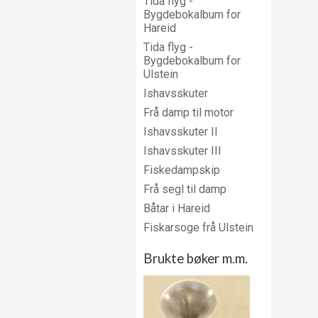
Tida flyg -
Bygdebokalbum for
Hareid
Tida flyg -
Bygdebokalbum for
Ulstein
Ishavsskuter
Frå damp til motor
Ishavsskuter II
Ishavsskuter III
Fiskedampskip
Frå segl til damp
Båtar i Hareid
Fiskarsoge frå Ulstein
Brukte bøker m.m.