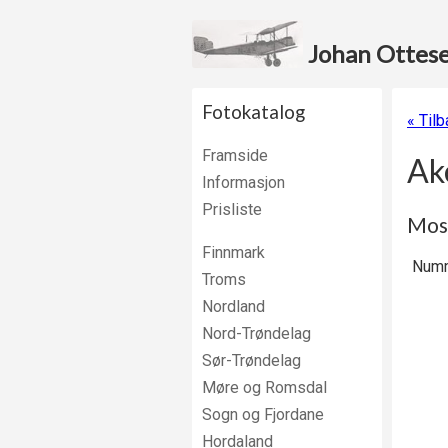
Johan Ottesen
Fotokatalog
« Tilb
Framside
Ak
Informasjon
Prisliste
Moss
Finnmark
Numm
Troms
Nordland
Nord-Trøndelag
Sør-Trøndelag
Møre og Romsdal
Sogn og Fjordane
Hordaland