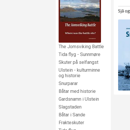
Sjå o
The Jomsviking Battle
Tida flyg - Sunnmøre
Skuter på selfangst
Ulstein - kulturminne
og historie
Snurparar
Båtar med historie
Gardsnamn i Ulstein
Slagstaden
Båtar i Sande
Frakteskuter