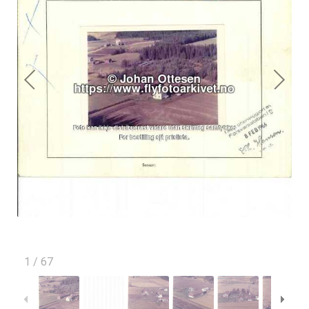
1
/
67